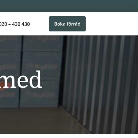
020 – 430 430
Boka förråd
 med