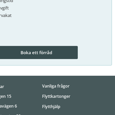
ingstid
vgift
vakat
e
Boka ett förråd
Vanliga frågor
ar
Flyttkartonger
gen 15
ravägen 6
Flytthjälp