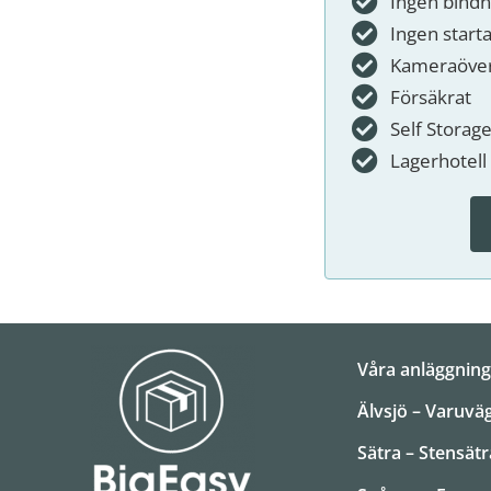
Ingen bindn
Ingen starta
Kameraöver
Försäkrat
Self Storag
Lagerhotell
Våra anläggning
Älvsjö – Varuvä
Sätra – Stensät