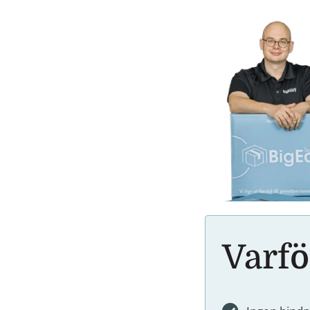
Varfö