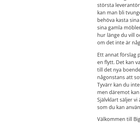
största leverantör
kan man bli tvunge
behöva kasta sina
sina gamla möbler
hur länge du vill o
om det inte är nå
Ett annat förslag
en flytt. Det kan 
till det nya boe
någonstans att s
Tyvärr kan du inte
men däremot kan d
Självklart säljer 
som du kan använda
Välkommen till Big