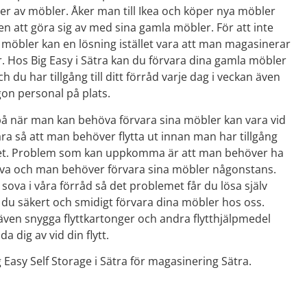
er av möbler. Åker man till Ikea och köper nya möbler
n att göra sig av med sina gamla möbler. För att inte
 möbler kan en lösning istället vara att man magasinerar
. Hos Big Easy i Sätra kan du förvara dina gamla möbler
ch du har tillgång till ditt förråd varje dag i veckan även
gon personal på plats.
 på när man kan behöva förvara sina möbler kan vara vid
vara så att man behöver flytta ut innan man har tillgång
ndet. Problem som kan uppkomma är att man behöver ha
ova och man behöver förvara sina möbler någonstans.
 sova i våra förråd så det problemet får du lösa själv
u säkert och smidigt förvara dina möbler hos oss.
vi även snygga flyttkartonger och andra flytthjälpmedel
 dig av vid din flytt.
 Easy Self Storage i Sätra för magasinering Sätra.